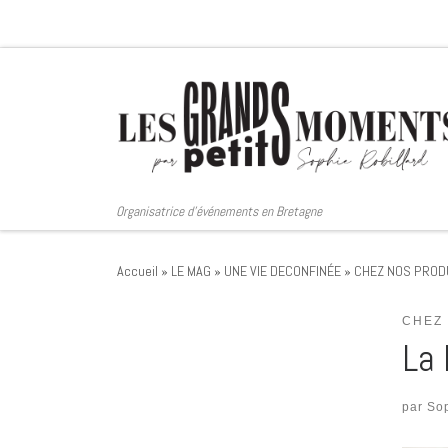
Passer au contenu
Organisatrice d'événements en Bretagne
Accueil
»
LE MAG
»
UNE VIE DECONFINÉE
»
CHEZ NOS PRO
CHEZ
La 
par
So