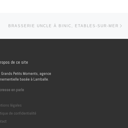
Ar
 ARTICLES
BRASSERIE UNCLE À BINIC, ETABLES-SUR-MER
ropos de ce site
 Grands Petits Moments, agence
nementielle basée à Lamballe.
presse en parle
tions légales
itique de confidentialité
tact