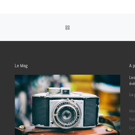
RETOUR À LA LISTE DES
Le Mag
A p
Les
évé
La 
Men
Pol
Con