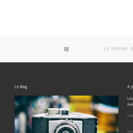
RETOUR À LA LISTE DES
Le Mag
A p
Les
évé
La 
Men