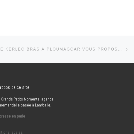
Ar
 ARTICLES
LA FERME DE KERLÉO BRAS À PLOUMAGOAR VOUS PROPOSE DES COLIS À CONSOMMER SANS MODÉRATION
ropos de ce site
 Grands Petits Moments, agence
nementielle basée à Lamballe.
presse en parle
tions légales