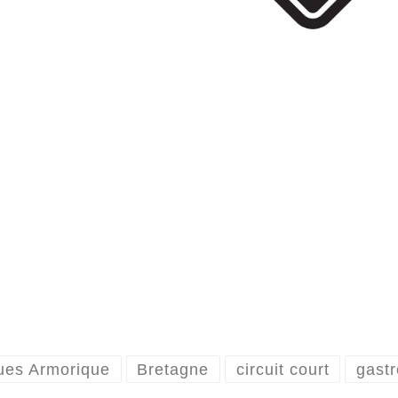
ues Armorique
Bretagne
circuit court
gastr