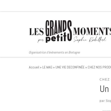
Passer au contenu
Organisatrice d'événements en Bretagne
Accueil
»
LE MAG
»
UNE VIE DECONFINÉE
»
CHEZ NOS PRO
CHEZ
Un 
par
So