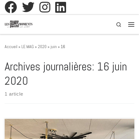
Passer au contenu
Search
Men
Accueil
»
LE MAG
»
2020
»
juin
»
16
Archives journalières:
16 juin
2020
1 article