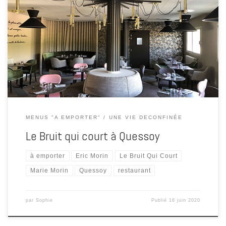
Menus à emporter du lundi au samedi. Eric et Cécilia Morin ont ouvert
un restaurant dans la zone de l’Espérance à Quessoy. Eric est en
cuisine et Cécilia en salle. Ils proposent une cuisine locale, de
saison dans un cadre très chaleureux. Décoré avec beaucoup de
goût. Il est toujours […]
MENUS "A EMPORTER"
UNE VIE DECONFINÉE
Le Bruit qui court à Quessoy
à emporter
Eric Morin
Le Bruit Qui Court
Marie Morin
Quessoy
restaurant
par
Sophie
Publié
16 juin 2020