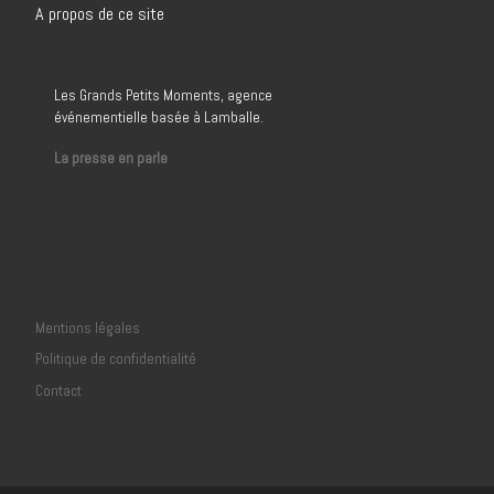
A propos de ce site
Les Grands Petits Moments, agence
événementielle basée à Lamballe.
La presse en parle
Mentions légales
Politique de confidentialité
Contact