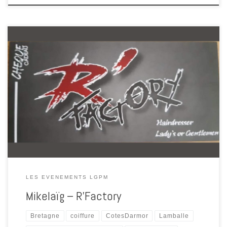
A l’occasion des Grands Petits Moments Pour Soi, les 9 et 10 octobre
2021, Mikelaïg de R’Factory a proposé un bar à franges. Mikelaïg Le
Boulanger a ouvert R’Factory, son salon de coiffure avec service
barbier en 2019. Le salon pour hommes, femmes et enfants est à
l’image de Mikelaïg […]
LES EVENEMENTS LGPM
Mikelaïg – R’Factory
Bretagne
coiffure
CotesDarmor
Lamballe