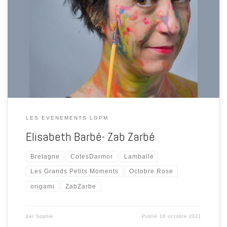
A l’occasion des Grands Petits Moments Pour Soi, les 9 et 10 octobre
2021, Elisabeth Bailly a proposé la confection de cœur en origami
pour réaliser une guirlande. Zab Zarbe par Elisabeth et Mickaël Bailly
Elisabeth réalise des produits de décoration notamment en origami
: boucles d’oreilles, guirlandes, mobiles… de […]
LES EVENEMENTS LGPM
Elisabeth Barbé- Zab Zarbé
Bretagne
CotesDarmor
Lamballe
Les Grands Petits Moments
Octobre Rose
origami
ZabZarbe
par
Sophie
Publié
16 octobre 2021