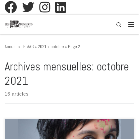
Passer au contenu
Search
Men
Accueil
»
LE MAG
»
2021
»
octobre
»
Page 2
Archives mensuelles:
octobre
2021
16 articles