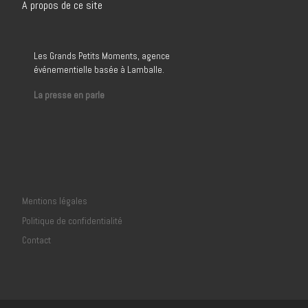
A propos de ce site
Les Grands Petits Moments, agence
événementielle basée à Lamballe.
La presse en parle
Mentions légales
Politique de confidentialité
Contact