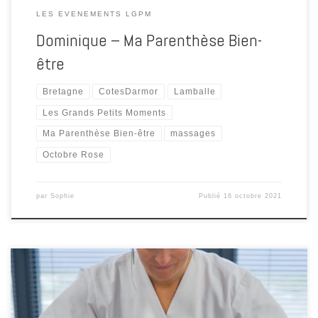
LES EVENEMENTS LGPM
Dominique – Ma Parenthèse Bien-
être
Bretagne
CotesDarmor
Lamballe
Les Grands Petits Moments
Ma Parenthèse Bien-être
massages
Octobre Rose
par
Sophie
Publié
16 octobre 2021
Florence est diplômée de l’Ecole Internationale de Réflexologie