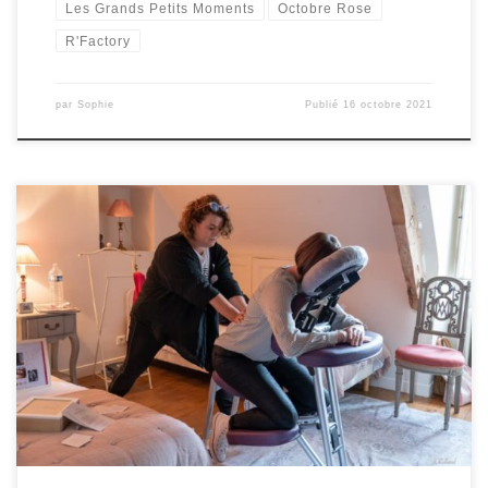
Les Grands Petits Moments
Octobre Rose
R'Factory
par
Sophie
Publié
16 octobre 2021
A l’occasion des Grands Petits Moments Pour Soi, les 9 et 10 octobre
2021,Dominique Rolland a proposé un massage habillé et assis.
Dominique est certifiée de l’école Suntaya Saint-Brieuc. Elle propose
des massages bien-être et des soins énergétiques pour se
détendre, se relaxer et lâcher prise. À la carte de […]