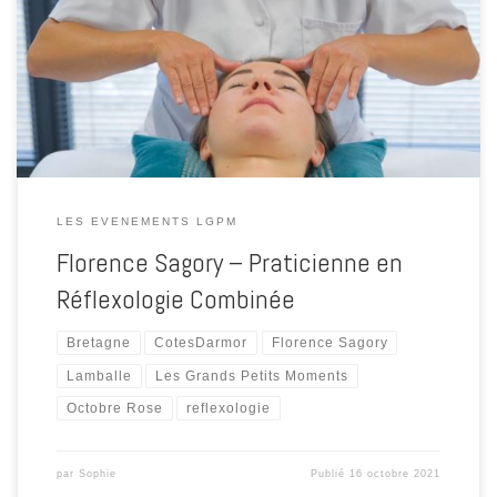
selon la méthode de Sonia Fischmann. Depuis près de 20 ans, elle
s’occupe de votre bien-être. La réflexologie est une révélation dans
son parcours. Florence vous invite à trouver l’équilibre et l’harmonie
avec l’essentiel grâce à cette méthode de bien être ancestrale. […]
LES EVENEMENTS LGPM
Florence Sagory – Praticienne en
Réflexologie Combinée
Bretagne
CotesDarmor
Florence Sagory
Lamballe
Les Grands Petits Moments
Octobre Rose
reflexologie
par
Sophie
Publié
16 octobre 2021