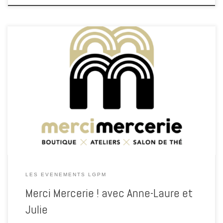
A l’occasion des Grands Petits Moments Pour Soi, les 9 et 10 octobre
2021, Anne-Laure et Julie ont proposé un atelier couture. Cette très
jolie boutique située en plein cœur de ville, à Lamballe a ouvert en
2019. Anne-Laure et Julie vous y accueillent du mardi au samedi de
10h […]
LES EVENEMENTS LGPM
Merci Mercerie ! avec Anne-Laure et
Julie