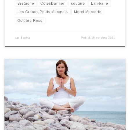
Bretagne
CotesDarmor
couture
Lamballe
Les Grands Petits Moments
Merci Mercerie
Octobre Rose
par
Sophie
Publié
16 octobre 2021
A l’occasion des Grands Petits Moments Pour Soi, les 9 et 10 octobre
2021, Fabienne Costa a proposé des ateliers le dimanche 10
octobre au manoir de la Villeneuve. Fabienne est Professeure de
Yoga certifiée depuis 2006, formée au – Hatha Yoga à l’EFY de Paris,
puis – au Yoga […]