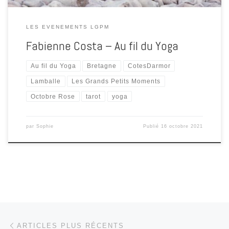
LES EVENEMENTS LGPM
Fabienne Costa – Au fil du Yoga
Au fil du Yoga
Bretagne
CotesDarmor
Lamballe
Les Grands Petits Moments
Octobre Rose
tarot
yoga
par
Sophie
Publié
16 octobre 2021
Navigation dans les articles
Articles plus récents
ARTICLES PLUS RÉCENTS