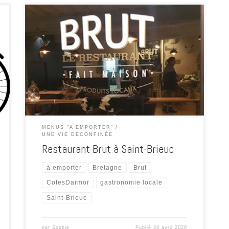
Les menus à emporter Le Chef Jean-Jacques Montfort
vous propose une dégustation sur place ou à emporter.
Cuisine faite maison avec des produits locaux et de
saison. La formule à emporter est disponible du mardi
au samedi de 18h30 à 21h00. Entrée +plat +dessert 22€
Réservez votre table ou vos […]
MENUS "A EMPORTER"
UNE VIE DECONFINÉE
Restaurant Brut à Saint-Brieuc
à emporter
Bretagne
Brut
CotesDarmor
gastronomie locale
Saint-Brieuc
par
Sophie
Publié
28 avril 2020