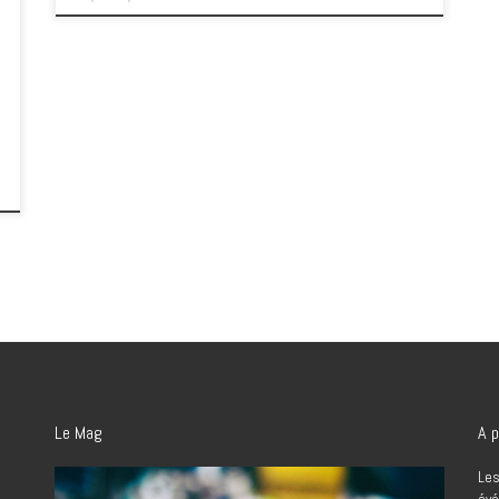
Le Mag
A p
Les