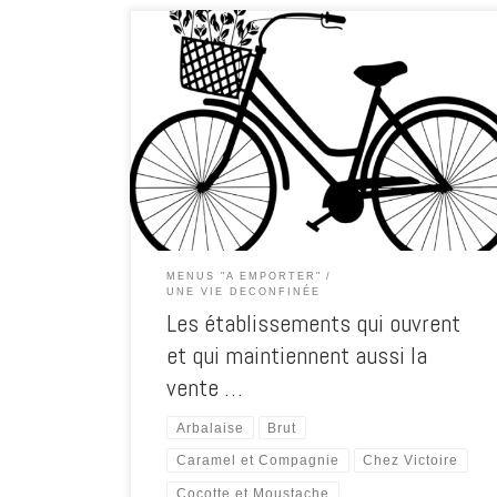
Aux Pesked, 59 rue du Légué L’Air du Temps, 4 rue de
Gouët Caramel et Compagnie 3 boulevard Carnot
L’Arbalaise, 12 rue Michelet Le Soupson 52 Rue Dr
Eugene Rahuel Cocotte et Moustache 9 Place du Martray
Manoir le Quatre Saisons 61 Chemin des Courses Le
Donkey’s Coffee Shop 27 […]
MENUS "A EMPORTER"
UNE VIE DECONFINÉE
Les établissements qui ouvrent
et qui maintiennent aussi la
vente …
Arbalaise
Brut
Caramel et Compagnie
Chez Victoire
Cocotte et Moustache