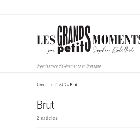
Passer au contenu
Organisatrice d'événements en Bretagne
Accueil
»
LE MAG
»
Brut
Brut
2 articles