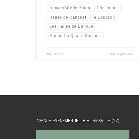
DonkeySCoffeeShop
Eric Jouan
Halles de Dahouet
le Soupson
Les Halles de Dahouët
Manoir Le Quatre Saisons
par
Sophie
Publié
9 juin 2020
AGENCE EVENEMENTIELLE – LAMBALLE (22)