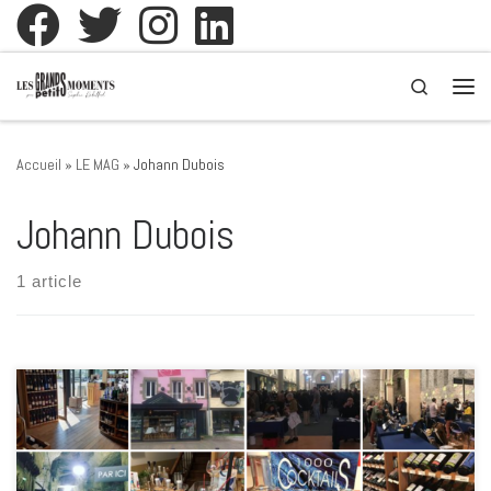
Passer au contenu
Search
Men
Accueil
»
LE MAG
»
Johann Dubois
Johann Dubois
1 article
L’eau Rouge, Port du Légué à Plérin A compter du 11 mai, François