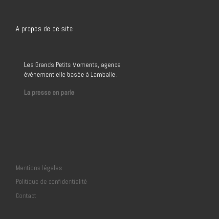
A propos de ce site
Les Grands Petits Moments, agence
événementielle basée à Lamballe.
La presse en parle
Mentions légales
Politique de confidentialité
Contact