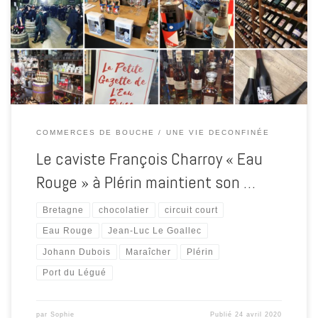
Charroy, caviste installé au port du Légué à Plérin ouvre aux horaires
habituelles. Bonne nouvelle, il décide de maintenir son service de
livraison à domicile !
COMMERCES DE BOUCHE
UNE VIE DECONFINÉE
Le caviste François Charroy « Eau
Rouge » à Plérin maintient son …
Bretagne
chocolatier
circuit court
Eau Rouge
Jean-Luc Le Goallec
Johann Dubois
Maraîcher
Plérin
Port du Légué
par
Sophie
Publié
24 avril 2020