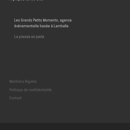
Les Grands Petits Moments, agence
événementielle basée à Lamballe.
La presse en parle
Mentions légales
Politique de confidentialité
Contact