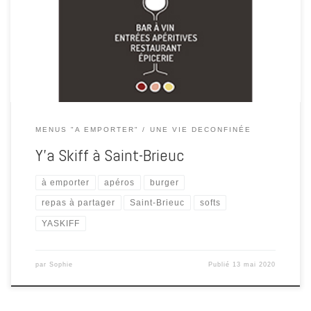
emporter. Y’a Skiff Fish and Chips, Y’a Skiff en burger (pain
boulanger, béarnaise, oignons confits, boeuf de la boucherie Le
Moulec, chorizo iberico, tomates […]
MENUS "A EMPORTER"
UNE VIE DECONFINÉE
Y’a Skiff à Saint-Brieuc
à emporter
apéros
burger
repas à partager
Saint-Brieuc
softs
YASKIFF
par
Sophie
Publié
13 mai 2020