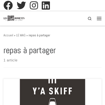
Passer au contenu
Search
Men
Accueil
»
LE MAG
»
repas à partager
repas à partager
1 article
Y’A Skiff sur place ou à emporter Séverine et Olivier vous accueillent
du mardi au samedi, le soir. Ils vous proposent aussi de la vente à