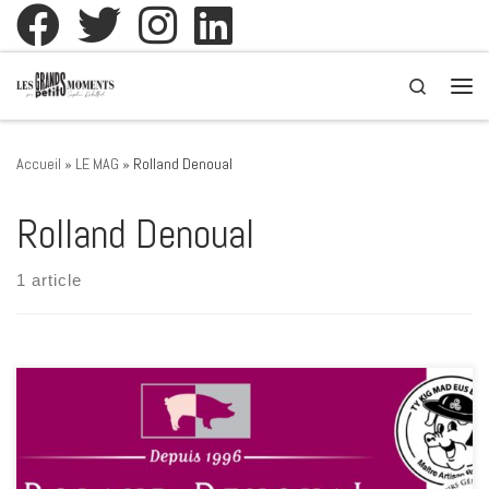
Passer au contenu
Search
Men
Accueil
»
LE MAG
»
Rolland Denoual
Rolland Denoual
1 article
Roland Denoual collectionne les médailles. Au Concours National des
Meilleures Rillettes Mamers (Sarthe), il remporte la Médaille d'or et