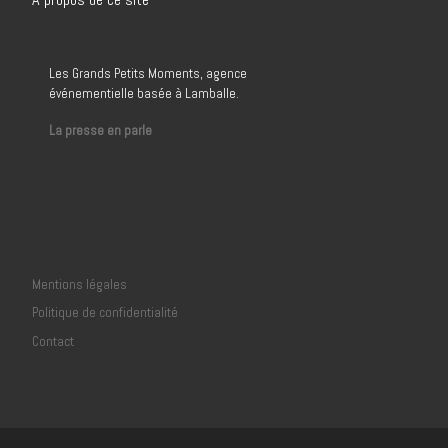
Les Grands Petits Moments, agence
événementielle basée à Lamballe.
La presse en parle
Mentions légales
Politique de confidentialité
Contact