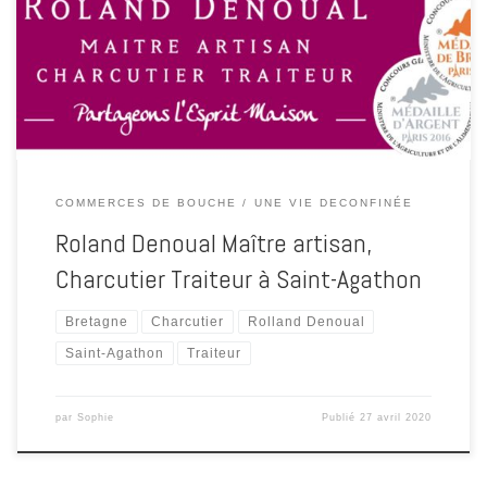
les Félicitations du Jury 2020 Catégorie Rillettes Artisanales. Et, est
à nouveau récompensé au concours général agricole 2020. Après
leur terrine de campagne, c'est au tour de leur " jambon cuit sans
[…]
COMMERCES DE BOUCHE
UNE VIE DECONFINÉE
Roland Denoual Maître artisan,
Charcutier Traiteur à Saint-Agathon
Bretagne
Charcutier
Rolland Denoual
Saint-Agathon
Traiteur
par
Sophie
Publié
27 avril 2020