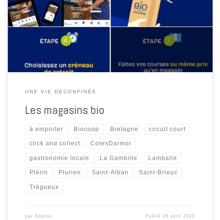
19h30Vendredi et Samedi en continu de 09h30 à 19h30 Biocoop
Lamballe et Saint-Alban – Le Courtil Bio , Service Click and Collect
Faites aussi vos courses au même prix qu’en magasin sur click […]
UNE VIE DECONFINÉE
Les magasins bio
à emporter
Biocoop
Bretagne
circuit court
click and collect
CotesDarmor
gastronomie locale
La Gambille
Lamballe
Plérin
Plurien
Saint-Alban
Saint-Brieuc
Trégueux
par
Sophie
Publié
28 avril 2020