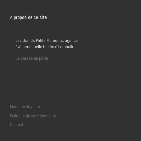
A propos de ce site
Les Grands Petits Moments, agence
événementielle basée à Lamballe.
La presse en parle
Mentions légales
Politique de confidentialité
Contact