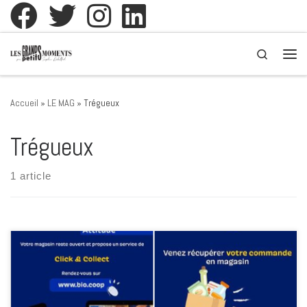
Passer au contenu
Search
Men
Accueil
»
LE MAG
»
Trégueux
Trégueux
1 article
BIOCOOP LAMBALLE ET SAINT-ALBAN REOUVERTURE AUX HORAIRES
HABITUELLES Du lundi au Jeudi 9h30 – 13h00 et 14h30 –