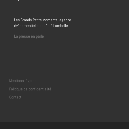
Les Grands Petits Moments, agence
événementielle basée à Lamballe.
La presse en parle
Mentions légales
Politique de confidentialité
Contact