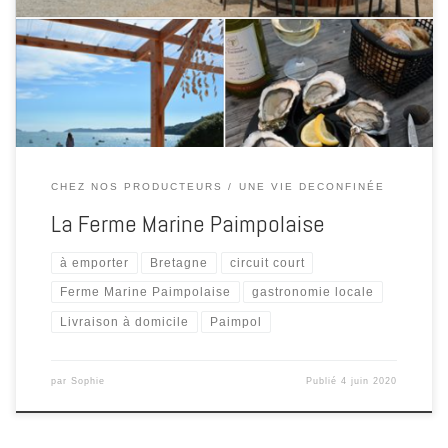
habituels : 8h30-12h puis 13h-17h30. Retrouvez-les huîtres Arin au
marché à Saint-Brieuc (samedi matin), au port de Paimpol (samedi
matin et après-midi), à la Ferme de Kersa à Ploubazlanec (vendredi
[…]
CHEZ NOS PRODUCTEURS
UNE VIE DECONFINÉE
La Ferme Marine Paimpolaise
à emporter
Bretagne
circuit court
Ferme Marine Paimpolaise
gastronomie locale
Livraison à domicile
Paimpol
par
Sophie
Publié
4 juin 2020