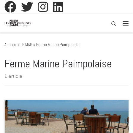
Passer au contenu
Search
Men
Accueil
»
LE MAG
»
Ferme Marine Paimpolaise
Ferme Marine Paimpolaise
1 article
La Ferme Marine Paimpolaise, retour aux habitudes La vente à
emporter au sein de la ferme à Kerarzic est réouverte aux horaires