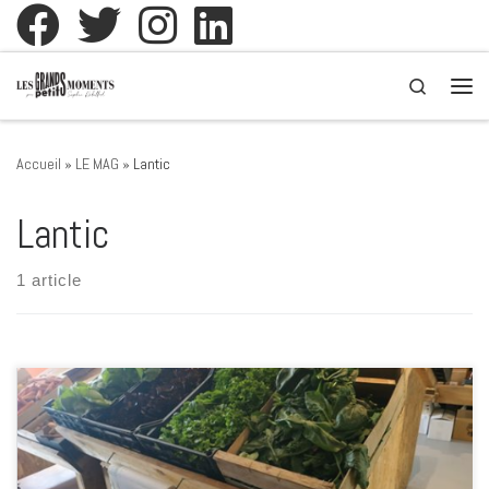
Passer au contenu
Search
Men
Accueil
»
LE MAG
»
Lantic
Lantic
1 article
La Ferme Sous la Ville réouverture aux horaires habituelles Du mardi