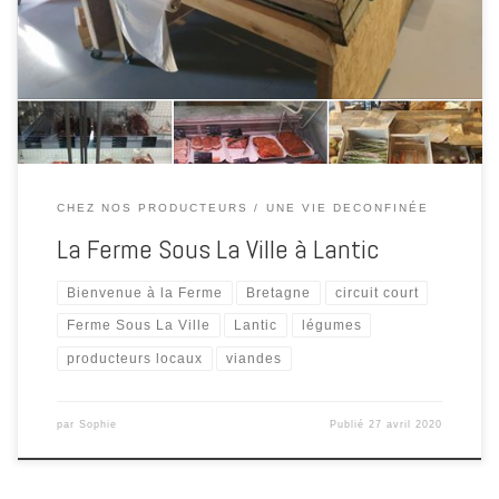
au samedi de 9h30 à 12h45 et de 15h à 19h et le dimanche matin
de mai à septembre Vente directe à la ferme de viande de bœuf de
race blonde d’Aquitaine, veau et porc.
CHEZ NOS PRODUCTEURS
UNE VIE DECONFINÉE
La Ferme Sous La Ville à Lantic
Bienvenue à la Ferme
Bretagne
circuit court
Ferme Sous La Ville
Lantic
légumes
producteurs locaux
viandes
par
Sophie
Publié
27 avril 2020