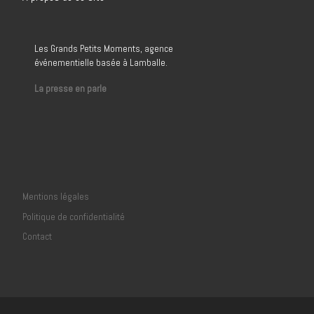
Les Grands Petits Moments, agence
événementielle basée à Lamballe.
La presse en parle
Mentions légales
Politique de confidentialité
Contact