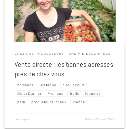
volailles Voici les bonnes adresses près de chez vous du côté de
Paimpol, Lézardrieux, Pontrieux, Tréguier, Plouha, Lanvollon, Binic-
Etables-sur-Mer, sélectionnées par la Presse d’Armor.
CHEZ NOS PRODUCTEURS
UNE VIE DECONFINÉE
Vente directe : les bonnes adresses
près de chez vous …
boissons
Bretagne
circuit court
CotesDarmor
Fromage
fruits
légumes
pain
producteurs locaux
viande
par
Sophie
Publié
28 avril 2020