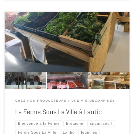
La Ferme Sous la Ville réouverture aux horaires habituelles Du mardi
au samedi de 9h30 à 12h45 et de 15h à 19h et le dimanche matin
de mai à septembre Vente directe à la ferme de viande de bœuf de
race blonde d’Aquitaine, veau et porc.
CHEZ NOS PRODUCTEURS
UNE VIE DECONFINÉE
La Ferme Sous La Ville à Lantic
Bienvenue à la Ferme
Bretagne
circuit court
Ferme Sous La Ville
Lantic
légumes