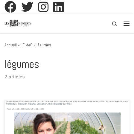
Passer au contenu
Search
Men
Accueil
»
LE MAG
»
légumes
légumes
2 articles
Boissons, fruits et légumes, fromage, miel, plantes, pain, viande,